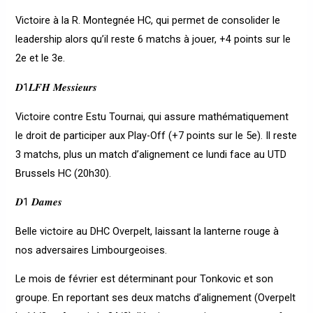
Victoire à la R. Montegnée HC, qui permet de consolider le
leadership alors qu’il reste 6 matchs à jouer, +4 points sur le
2e et le 3e.
𝑫1𝑳𝑭𝑯 𝑴𝒆𝒔𝒔𝒊𝒆𝒖𝒓𝒔
Victoire contre Estu Tournai, qui assure mathématiquement
le droit de participer aux Play-Off (+7 points sur le 5e). Il reste
3 matchs, plus un match d’alignement ce lundi face au UTD
Brussels HC (20h30).
𝑫1 𝑫𝒂𝒎𝒆𝒔
Belle victoire au DHC Overpelt, laissant la lanterne rouge à
nos adversaires Limbourgeoises.
Le mois de février est déterminant pour Tonkovic et son
groupe. En reportant ses deux matchs d’alignement (Overpelt