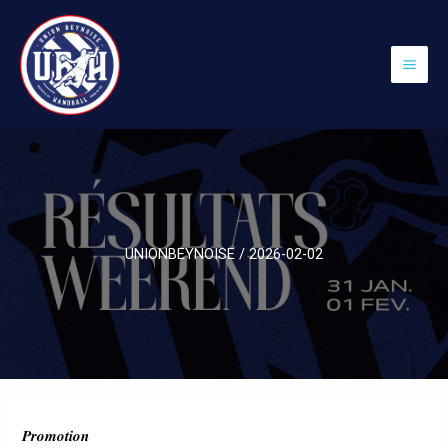
UNIONBEYNOISE
/
2026-02-02
𝑷𝒓𝒐𝒎𝒐𝒕𝒊𝒐𝒏