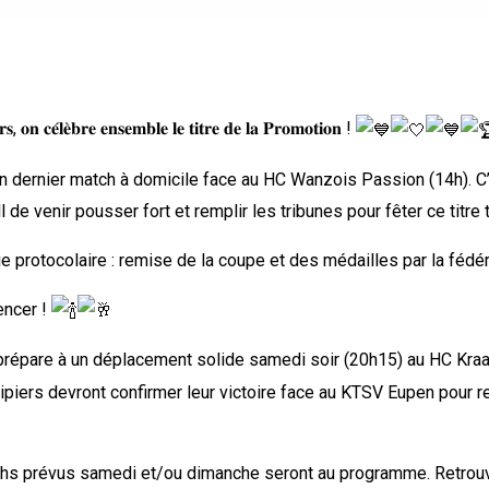
 𝐨𝐧 𝐜𝐞́𝐥𝐞̀𝐛𝐫𝐞 𝐞𝐧𝐬𝐞𝐦𝐛𝐥𝐞 𝐥𝐞 𝐭𝐢𝐭𝐫𝐞 𝐝𝐞 𝐥𝐚 𝐏𝐫𝐨𝐦𝐨𝐭𝐢𝐨𝐧 !
 dernier match à domicile face au HC Wanzois Passion (14h). C’e
 venir pousser fort et remplir les tribunes pour fêter ce titre t
e protocolaire : remise de la coupe et des médailles par la fédér
encer !
épare à un déplacement solide samedi soir (20h15) au
HC Kra
piers devront confirmer leur victoire face au KTSV Eupen pour r
𝑛𝘦𝑠 : les matchs prévus samedi et/ou dimanche seront au programme. Ret