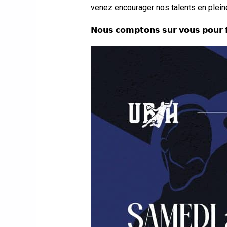
venez encourager nos talents en plei
𝗡𝗼𝘂𝘀 𝗰𝗼𝗺𝗽𝘁𝗼𝗻𝘀 𝘀𝘂𝗿 𝘃𝗼𝘂𝘀 𝗽𝗼𝘂𝗿 𝗳𝗮