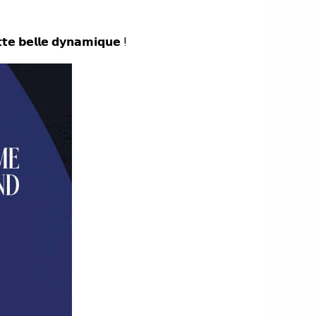
𝘁𝘁𝗲 𝗯𝗲𝗹𝗹𝗲 𝗱𝘆𝗻𝗮𝗺𝗶𝗾𝘂𝗲 !