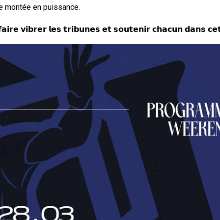
ne montée en puissance.
𝗶𝗿𝗲 𝘃𝗶𝗯𝗿𝗲𝗿 𝗹𝗲𝘀 𝘁𝗿𝗶𝗯𝘂𝗻𝗲𝘀 𝗲𝘁 𝘀𝗼𝘂𝘁𝗲𝗻𝗶𝗿 𝗰𝗵𝗮𝗰𝘂𝗻 𝗱𝗮𝗻𝘀 𝗰𝗲