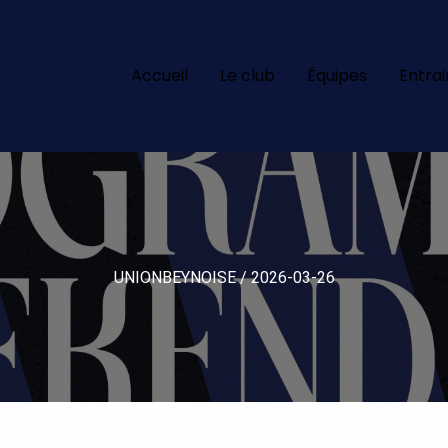
Accueil
Le club
Équipes
Entra
UNIONBEYNOISE
/
2026-03-26