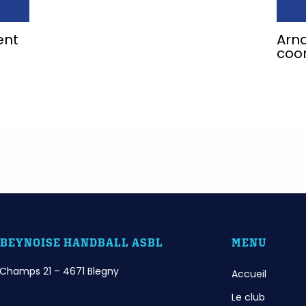
ent
Arn
coo
 BEYNOISE HANDBALL ASBL
MENU
Champs 21 – 4671 Blegny
Accueil
Le club