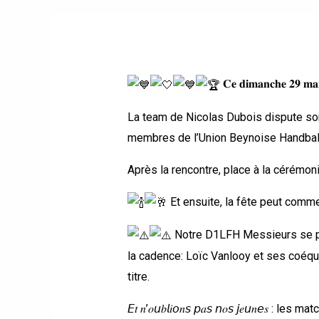
𝐂𝐞 𝐝𝐢𝐦𝐚𝐧𝐜𝐡𝐞 𝟐𝟗 𝐦𝐚𝐫𝐬,
La team de Nicolas Dubois dispute son
membres de l’Union Beynoise Handball de
Après la rencontre, place à la cérémoni
Et ensuite, la fête peut comm
Notre D1LFH Messieurs se pr
la cadence: Loïc Vanlooy et ses coéqui
titre.
𝘌𝑡 𝑛’𝑜𝘶𝑏𝘭𝑖𝘰𝑛𝘴 𝘱𝑎𝘴 𝘯𝑜𝘴 𝘫𝑒